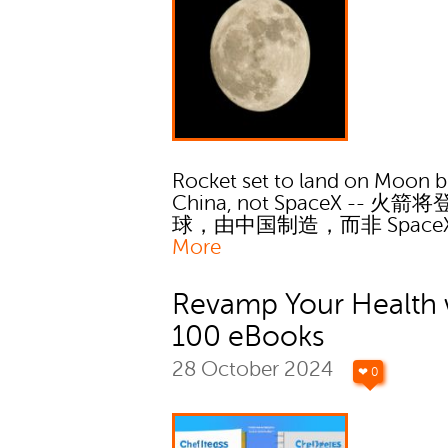
Rocket set to land on Moon bu
China, not SpaceX -- 火
球，由中国制造，而非 Space
More
Revamp Your Health 
100 eBooks
28 October 2024
❤ 0