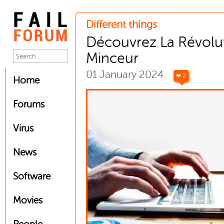
Different things
Découvrez La Révolu
Minceur
01 January 2024
❤ 2
Home
Forums
Virus
News
Software
Movies